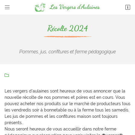


1926 route des Bretelières Lieu-dit Les Blottières
72 110 Bonnétable
06 31 28 75 66
Récolte 2024
Pommes, jus, confitures et ferme pédagogique

Les vergers d'aulaines sont heureux de vous annoncer que la
Adresse email de réception

nouvelle récolte de nos pommes et poires est en cours. Vous
pouvez acheter nos produits sur le marché de producteurs tous
En cochant cette case, vous consentez à recevoir nos propositions commerciales à
l'adresse email indiqué ci-dessus. Vous pouvez vous désinscrire à tout moment en
les vendredis soir à bonnetable ou à la ferme tous les samedis.
utilisant
le formulaire de désinscription
.
Les jus de pommes et les confitures maison sont toujours
présents.
INSCRIPTION
Nous seront heureux de vous accueillir dans notre ferme