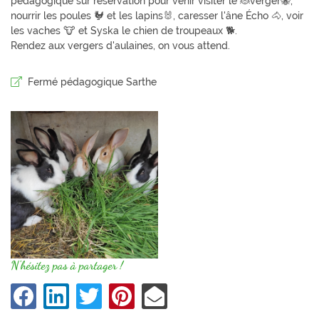
pédagogique sur réservation pour venir visiter le 🐞verger🐝,
nourrir les poules 🐓 et les lapins🐰, caresser l'âne Écho 🐴, voir
les vaches 🐮 et Syska le chien de troupeaux 🐕.
Rendez aux vergers d'aulaines, on vous attend.
Fermé pédagogique Sarthe
N'hésitez pas à partager !
Une question
Accueil
'exploitation