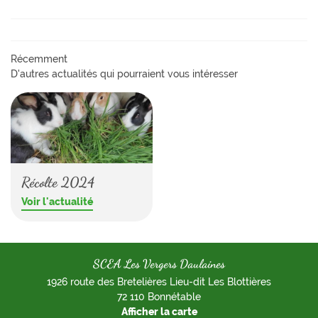
06 31 28 75 6
ansformation
os produits
Récemment
D'autres actualités qui pourraient vous intéresser
Avis
Actualités
Restez inform
Contact
INSCRIPTION NEWS
Récolte 2024
Voir l'actualité
SCEA Les Vergers Daulaines
1926 route des Bretelières Lieu-dit Les Blottières
72 110 Bonnétable
Afficher la carte